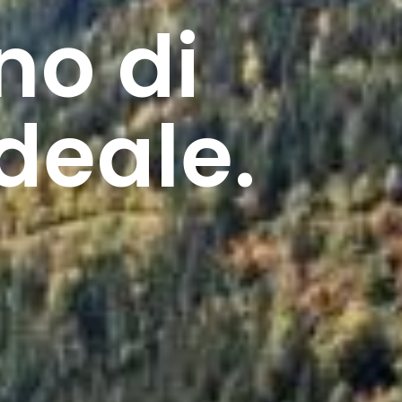
o di
deale.