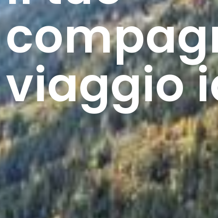
compagn
viaggio i