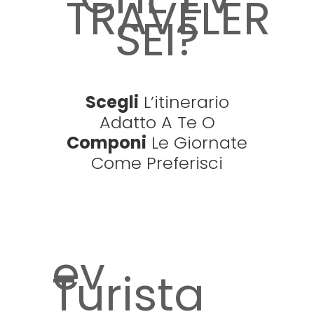
TRAVELER
SEI?
Scegli
L’itinerario
Adatto A Te O
Componi
Le Giornate
Come Preferisci
ev
Turista