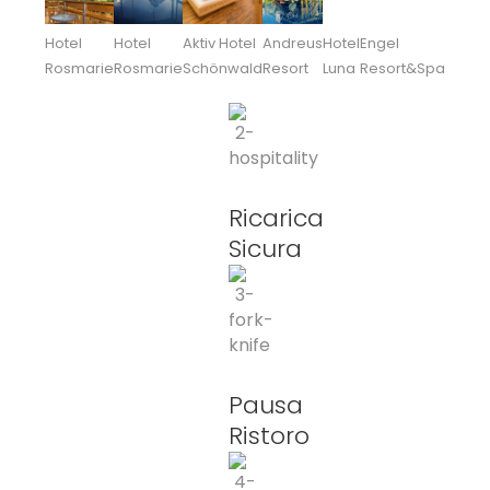
Hotel
Hotel
Aktiv Hotel
Andreus
Hotel
Engel
Rosmarie
Rosmarie
Schönwald
Resort
Luna
Resort&Spa
Ricarica
Sicura
Pausa
Ristoro