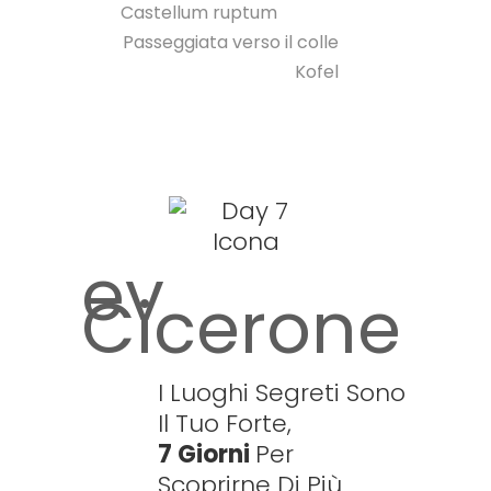
Castellum ruptum
Passeggiata verso il colle
Kofel
ev
Cicerone
I Luoghi Segreti Sono
Il Tuo Forte,
7 Giorni
Per
Scoprirne Di Più