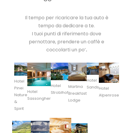
Il tempo per ricaricare la tua auto è
tempo da dedicare a te.
I tuoi punti di riferimento dove
pernottare, prendere un caffè e
coccolarti un po’
.
Hotel
Hotel
Hotel
Martina
Sands
Pinei
Hotel
Hotel
Stroblhof
Breakfast
Nature
Alpenrose
Sassongher
Lodge
&
Spirit