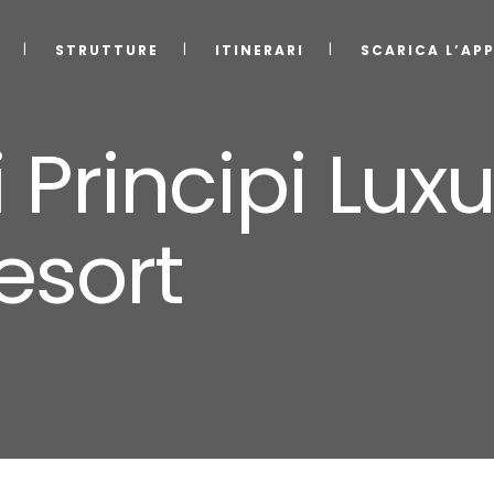
STRUTTURE
ITINERARI
SCARICA L’AP
 Principi Lux
esort