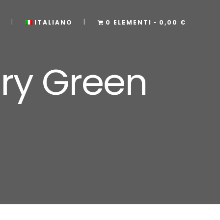
P
ITALIANO
0 ELEMENTI
0,00 €
ury Green