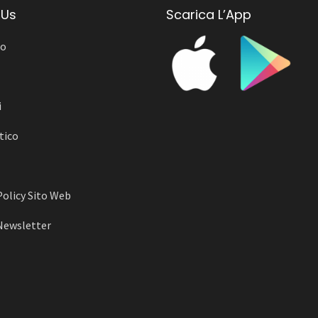
 Us
Scarica L’App
mo
i
tico
Policy Sito Web
Newsletter