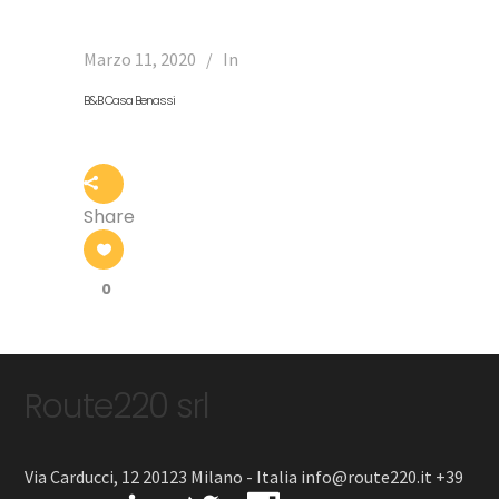
Marzo 11, 2020
In
B&B Casa Benassi
Share
0
Route220 srl
Via Carducci, 12 20123 Milano - Italia info@route220.it +39